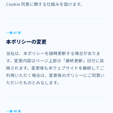
Cookie 同意に​関する​仕組みを​設けます。
第 07 項
本ポリシーの​​変更
当社は、​本ポリシーを​随時更新する​場合が​ありま
す。​変更内容は​ページ上部の​「最終更新」​日付に​反
映されます。​変更後も​本ウェブサイトを​継続して​ご
利用いただく​場合は、​変更後の​ポリシーに​ご同意い
ただいた​ものとみなします。
第 08 項