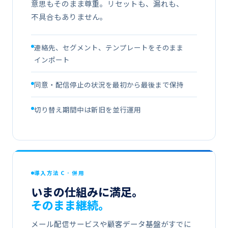
意思も​​そのまま​​尊重。​​リセットも、​​漏れも、​​
不具合も​​ありません。
連絡先、​​セグメント、​​テンプレートを​​そのまま​​
インポート
同意・​​配信停止の​​状況を​​最初から​​最後まで​​保持
切り​替え期間中は​​新旧を​​並行運用
導入方​​法 C · 併用
いまの​​仕組みに​​満足。
そのまま​​継続。
メール配信サービスや​​顧客データ基盤が​​すでに​​