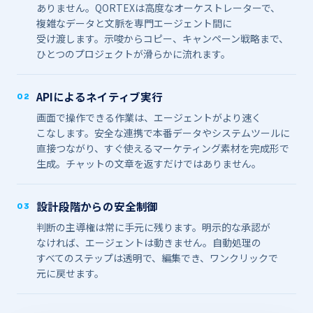
ありません。​​QORTEXは​​高度な​​オーケストレーターで、​​
複雑な​​データと​​文脈を​​専門エージェント間に​​
受け渡します。​​示唆から​​コピー、​​キャンペーン戦略まで、​​
ひとつの​​プロジェクトが​​滑らかに​​流れます。
APIに​​よる​​ネイティブ実行
02
画面で​​操作できる​​作業は、​​エージェントが​​より​​速く​​
こなします。​​安全な​​連携で​​本番​データや​​システムツールに​​
直接つながり、​​すぐ​使える​​マーケティング素材を​​完成形で​​
生成。​​チャットの​​文章を​​返すだけでは​​ありません。
設計段階からの​​安全制御
03
判断の​​主導権は​​常に​​手元に​​残ります。​​明示的な​​承認が​​
なければ、​​エージェントは​​動きません。​​自動処理の​​
すべての​​ステップは​​透明で、​​編集でき、​​ワンクリックで​​
元に​​戻せます。