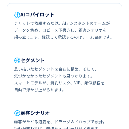
AIコパイロット
チャットで​​依頼するだけ。​​AIアシスタントの​​チームが​​
データを​​集め、​​コピーを​​下​書きし、​​顧客シナリオを​​
組み立てます。​​確認して​​承認するのは​​チーム自身です。
セグメント
思い描いた​​セグメントを​​自在に​​構築。​​そして、​​
気づかなかった​​セグメントも​​見つかります。​​
スマートモデルが、​​解約リスク、​​VIP、​​類似顧客を​​
自動で​​浮かび​上がらせます。
顧客シナリオ
顧客が​​たどる​​道筋を、​​ドラッグ＆ドロップで​​設計。​​
行動が​​変われば、​​適切な​​メッセージが​​届きます。​​