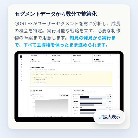
セグメントデータから​数分で​施策化
QORTEXが​ユーザーセグメントを​常に​分析し、​成長
の​機会を​特定。​実行可能な​戦略を​立て、​必要な​制作
物の​草案まで​用意します。
​知見の​発見から​実行ま
で、​すべて​主導権を​保ったま​ま​進められます。
拡大表示