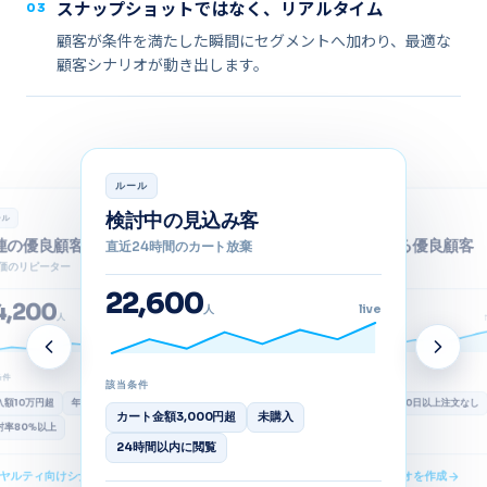
スナップショットではなく、​​リアルタイム
03
顧客が​​条件を​​満た​した​​瞬間に​​セグメントへ​​加わり、​​最適な​​
顧客シナリオが​​動き出します。
ルール
検討中の​見込み客
ール
スマート
AI
連の​優良顧客
離反しかけている​優良顧客
直近24時間の​カート放棄
価の​リピーター
解約の​可能性が​高い
22,600
4,200
31,800
人
live
12
人
↑ 4.2%
人
↑ 6%
条件
該当条件
該当条件
入額10万円超
年6回以上の​注文
解約スコア0.8以上
​60日以上​注文なし
カート金額3,000円超
​未購入
封率80%以上
開封率40%減
24時間以内に​閲覧
ヤルティ向けシナリオを​作成
再購入促進向けシナリオを​作成