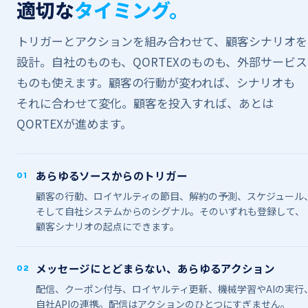
適切な
​​タイミング。
トリガーと​​アクションを​​組み合わせて、​​顧客シナリオを​​
設計。​​自社の​​ものも、​​QORTEXの​​ものも、​​外部​​サービスの
ものも​​使えます。​​顧客の​​行動が​​変われば、​​シナリオも​​
それに​​合わせて​​変化。​​顧客を​​投入すれば、​​あとは​​
QORTEXが​​進めます。
あらゆる​​ソースからの​​トリガー
01
顧客の​​行動、​​ロイヤルティの​​節目、​​解約の​​予測、​​スケジュール、​
そして​​自社システムからの​​シグナル。​​その​​いずれも​​登録して、​​
顧客シナリオの​​起点に​​できます。
メッセージにとどまらない、​​あらゆる​​アクション
02
配信、​​クーポン付与、​​ロイヤルティ更新、​​機械​学習や​​AIの​​実行、​
自社APIの​​連携。​​配信は​​アクションの​​ひとつに​​すぎません。​​