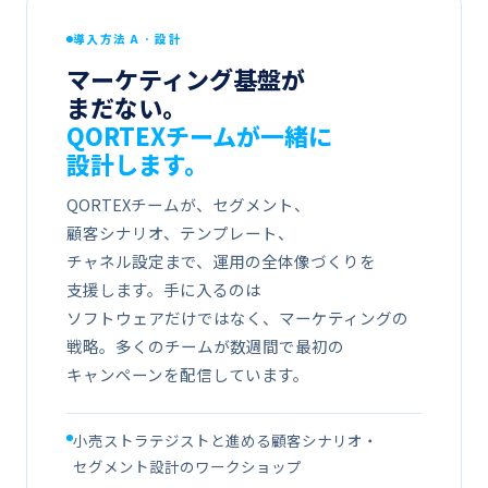
導入方​​法 A · 設計
Marusa会員の​方​へ​配信 ・ 配信停止
Aa
マーケティング基盤が​​
まだない。
QORTEXチームが​​一緒に​​
設計します。
QORTEXチームが、​​セグメント、​​
顧客シナリオ、​​テンプレート、​​
チャネル設定まで、​​運用の​​全体​​像づくりを​​
支援します。​​手に​​入るのは​​
ソフトウェアだけではなく、​​マーケティングの​​
戦略。​​多くの​​チームが​​数週間で​​最初の​​
キャンペーンを​​配信しています。
小売ストラテジストと​​進める​​顧客シナリオ・
セグメント設計の​​ワークショップ