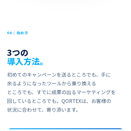
Marusa Coffee
9:24 AM
今日
M
自分宛て
Marusa Coffee
M
MARUSA COFFEE
MARUSA COFFEE
06
/
始め方
3つの
春の​メニューが​登場 🌸
導入方法。
春を、​一杯に。
季節限定の​新ブレンドが​
登場。​会員の​方は​今週20%
今週焙煎した、​季節限定の​
オフ。
新ブレンド3種が​登場。​会員の​方は​
カレンダー
9:00
初めての​​キャンペーンを​​送る​​ところでも、​​手に​​
日曜日まで
​20%オフ
。
メニューを​見る
余るようになった​​ツールから​​乗り換える​​
春の​メニューを​見る
ところでも、​​すでに​​成果の​​出る​​マーケティングを​​
14:09
回している​​ところでも。​​QORTEXは、​​お客様の​​
今季の​新商品
状況に​​合わせて、​​寄り​添います。
メニュー
特典
クーポン
桜ロースト
ほうじ茶ラテ
アーモンドベイク
¥1,280
¥620
¥480
店舗
注文
サポート