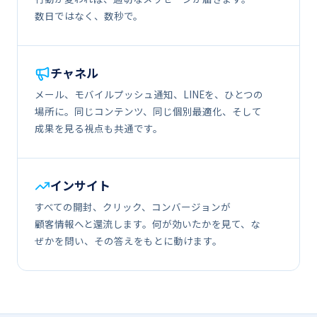
数日ではなく、​​数秒で。
チャネル
メール、​​モバイルプッシュ通知、​​LINEを、​​ひとつの​​
場所に。​​同じ​​コンテンツ、​​同じ​​個別最適化、​​そして​​
成果を​​見る​​視点も​​共通です。
インサイト
すべての​​開封、​​クリック、​​コンバージ​​ョンが​​
顧客情報へと​​還流します。​​何が​​効いたかを​​見て、​​な​
ぜかを​​問い、​​その​​答えを​​もとに​​動けます。