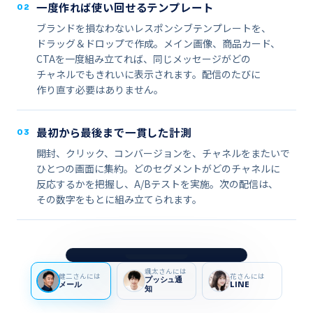
一度​​作れば​​使い回せる​​テンプレート
02
ブランドを​​損なわない​​レスポンシブテンプレートを、​​
ドラッグ＆ドロップで​​作成。​​メイン画像、​​商品カード、​​
CTAを​​一度​​組み立てれば、​​同じ​​メッセージが​​どの​​
チャネルでも​​きれいに​​表示されます。​​配信の​​たびに​​
作り直す必要は​​ありません。
最初から​​最後まで​​一貫した​​計測
03
開封、​​クリック、​​コンバージョンを、​​チャネルを​​またいで​​
ひとつの​​画面に​​集約。​​どの​​セグメントが​​どの​​チャネルに​​
反応するかを​​把握し、​​A/Bテストを​​実施。​​次の​​配信は、​​
その​​数字を​​もとに​​組み立てられます。
9:41
颯太さんには
健二さんには
花さんには
プッシュ通
メール
LINE
知
受信トレイ
Marusa Coffee
M
春の​ブレンドが​登場 🌸