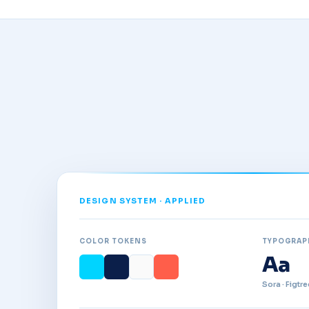
DESIGN SYSTEM · APPLIED
COLOR TOKENS
TYPOGRAP
Aa
Sora · Figtre