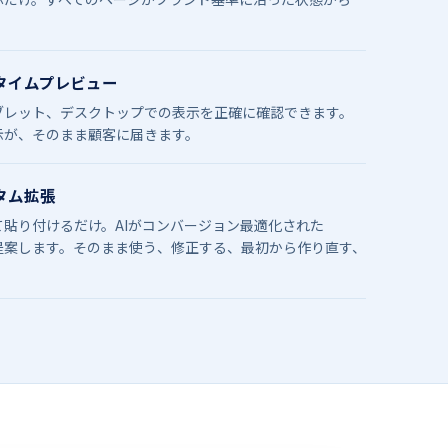
ルタイムプレビュー
ブレット、​​デスクトップでの​​表示を​​正確に​​確認できます。​​
表示が、​​そのまま​​顧客に​​届きます。
スタム拡張
て​​貼り付けるだけ。​​AIが​​コンバージョン最適化された​​
します。​​そのまま​​使う、​​修正する、​​最初から​​作り直す、​​