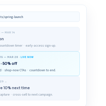
ts/spring-launch
1 — MAR 14
on
countdown timer · early-access sign-up.
LIVE NOW
 15 — MAR 28 ·
 · 50% off
rid · shop-now CTAs · countdown to end.
 29 →
ve 10% next time
apture · cross-sell to next campaign.