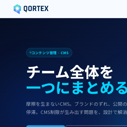
コンテンツ管理 · CMS
チーム全体を
一つに​​まとめる​
摩擦を​​生まない​​CMS。​​ブランドの​​ずれ、​​公開の
停滞。​​CMS制限が​​生み出す問題を、​​設計で​​