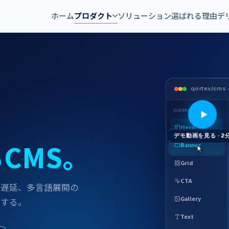
ホーム
プロダクト
ソリューション
選ばれる理由
デ
qortex/cms 
COMPONENTS
Hero
デモ動画を見る · 2
​CMS。
Banner
Grid
CTA
​​遅延、​​多言語展開の​​
Gallery
解消する。
Text