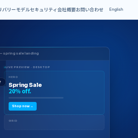
リバリーモデル
セキュリティ
会社概要
お問い合わせ
English
— spring sale landing
LIVE PREVIEW · DESKTOP
HERO
分
Spring Sale
20% off.
Shop now →
GRID
BANNER