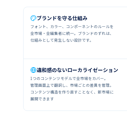
ブランドを​​守る​​仕組み
フォント、​​カラー、​​コンポーネントの​​ルールを​​
全市場・​全編​​集者に​​統一。​​ブランドの​​ずれは、​​
仕組みと​​して​​発生しない​​設計です。
違和感の​​ない​​ローカライゼーション
1つの​​コンテンツモデルで​​全市​​場を​​カバー。​​
管理画面上で​​翻訳し、​​市場ごとの​​差異を​​管理。​​
コンテンツ構造を​​作り直す​ことなく、​​新市場に​​
展開できます