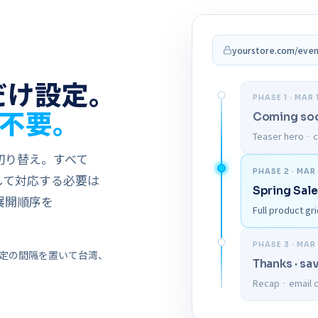
yourstore.com/even
だけ設定。
PHASE 1 · MAR 
​​不要。
Coming so
Teaser hero · 
替え。​​すべて​​
PHASE 2 · MAR
​対応する​​必要は​​
Spring Sale
展開順序を​​
Full product g
PHASE 3 · MAR
の​​間隔を​​置いて​​台湾、​​
Thanks · sa
Recap · email c