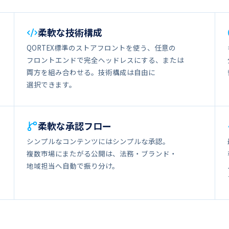
柔軟な​​技術構成
QORTEX標準の​​ストアフロントを​​使う、​​任意の​​
フロントエンドで​​完全ヘッドレスに​​する、​​または​​
両方を​​組み合わせる。​​技術構成は​​自由に​​
選択できます。
柔軟な​​承認フロー
シンプルな​​コンテンツには​​シンプルな​​承認。​​
複数市場に​​またがる​​公開は、​​法務・ブランド・
地域担当へ​​自動で​​振り分け。