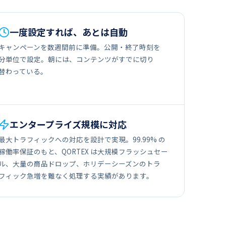
一度​​設定すれば、​​あとは​​自動
キャンペーンを​​数週間前に​​準備。​​公開・終了時刻を​​
分単位で​​設定。​​朝には、​​コンテンツが​​すでに​​切り​
替わっている。
エンタープライズ規模に​​対応
最大トラフィックへの​対応を​設計で​実現。​99.99% の​
稼働率保証のもと、​QORTEX は​大規模フラッシュセー
ル、​大量の​商品ドロップ、​ホリデーシーズンの​トラ
フィック急増を​難なく​処理する​実績が​あります。