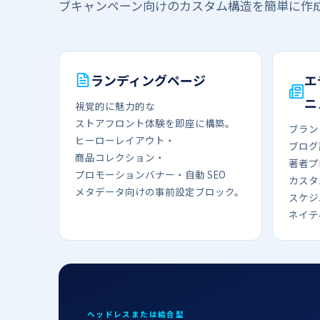
ブキャンペーン向けの​カスタム構造を​簡単に​作
ランディングページ
エ
ニ
視覚的に​​魅力的な​​
ストアフロント体験を​​即座に​​構築。​​
ブラン
ヒーローレイアウト・
ブログ
商品コレクション・
著者プ
プロモーションバナー・​自動 SEO
カスタ
メタデータ向けの​​事前設定ブロック。
スケジ
ネイテ
ヘッドレスまたは​​結合​​型