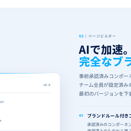
02
/
ページビルダー
AIで​​加速
完全な​​
事前承認済みコンポーネン
チーム全員が​​設定済みの​​
v2.4
最初の​​バージョンを​​下
HY
ブランドルール付き
01
e
承認済みの​​コンポーネント
承認済みの​​ものから​​選ぶ