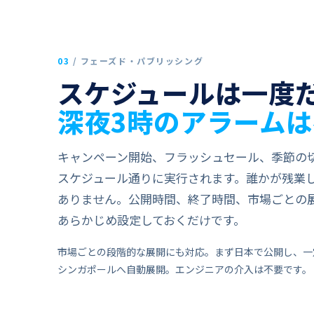
03
/
フェーズド・パブリッシング
スケジュールは​​一度
深夜​​3時の​​アラームは
キャンペーン開始、​​フラッシュセール、​​季節の​​切り
スケジュール通りに​​実行されます。​​誰かが​​残業して​
ありません。​​公開時間、​​終了時間、​​市場ごとの​​
あらかじめ設定しておくだけです。
市場ごとの​​段階的な​​展開にも​​対応。​​まず​​日本で​​公開し、​​一定
シンガポールへ​​自動展開。​​エンジニアの​​介入は​​不要です。