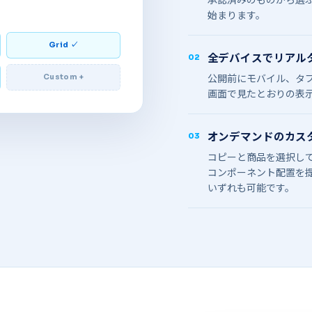
始まります。
Grid ✓
全デ​バイスで​​リア
02
公開前に​​モバイル、​​タ
Custom +
画面で​​見た​​とおりの​​
オンデマンドの​​カ
03
コピーと​​商品を​​選択し
コンポーネント配置を​​提案
いずれも​​可能です。