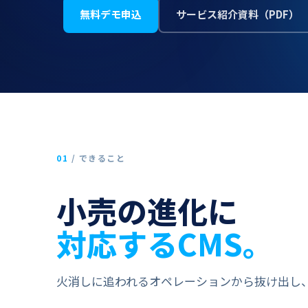
無料デモ申込
サービス紹介資料​（PDF）
01
/
できる​​こと
小売の​​進化に
対応する​​CMS。
火消しに​​追われる​​オペレーションから​​抜け出し、