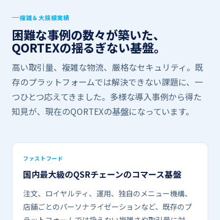
複雑＆大規模実績
困難な​​事例の​​数々が​​築いた、
QORTEXの​​揺るぎない​​基盤。
高い​取引量、​複雑な​物流、​厳格な​セキュリティ。​既
存の​プラットフォームでは​解決できない​課題に、​一
つ​ひとつ​応えてきました。​多様な​導入事例から​得た​
知見が、​現在の​QORTEXの​基盤に​なっています。
ファストフード
国内最大級の​​QSRチェーンの​​コマース基盤
注文、​ロイヤルティ、​運用、​独自の​メニュー機構、​
店舗ごとの​パーソナライゼーションなど、​既存の​プ
ラットフォームでは​扱えない​複雑さや​取引量に​対