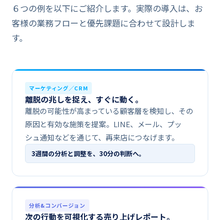
６つの​例を​以下に​ご紹介します。​実際の​導入は、​お
客様の​業務フローと​優先課題に​合わせて​設計しま
す。
マーケティング／CRM
離脱の​​兆しを​​捉え、​​すぐに​​動く。
離脱の​可能性が​高まっている​顧客層を​検知し、​その​
原因と​有効な​施策を​提案。​LINE、​メール、​プッ
シュ通知などを​通じて、​再来店に​つなげます。
3週間の​​分析と​​調整を、​​30分の​​判断へ。
分析&コンバージョン
次の​​行動を​​可視化する​​売り上げレポート。