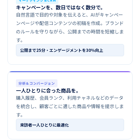
キャンペーンを、​​数日ではなく​​数分で。
自然言語で​目的や​対象を​伝えると、​AIが​キャンペー
ンページや​配信コンテンツの​初稿を​作成。​ブランド
の​ルールを​守りながら、​公開までの​時間を​短縮しま
す。
公開まで​​25分・エンゲージメントを​​30％向上
分析＆コンバージョン
一人​​ひとりに​​合った​​商品を。
購入履歴、​会員ランク、​利用チャネルなどの​データ
を​統合し、​顧客ごとに​適した​商品や​情報を​提示しま
す。
来訪者一人​​ひとりに​​最適化