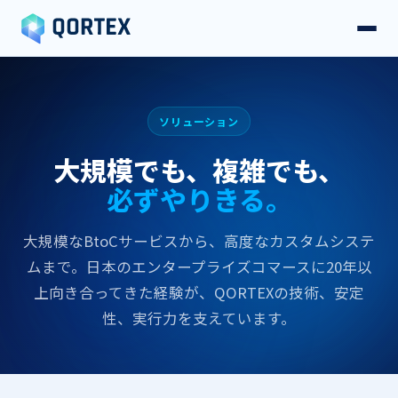
ソリューション
大規模でも、​​複雑でも、
必ずやりきる。
大規模な​BtoCサービスから、​高度な​カスタムシステ
ムまで。​日本の​エンタープライズコマースに​20年以
上​向き合ってきた​経験が、​QORTEXの​技術、​安定
性、​実行力を​支えています。