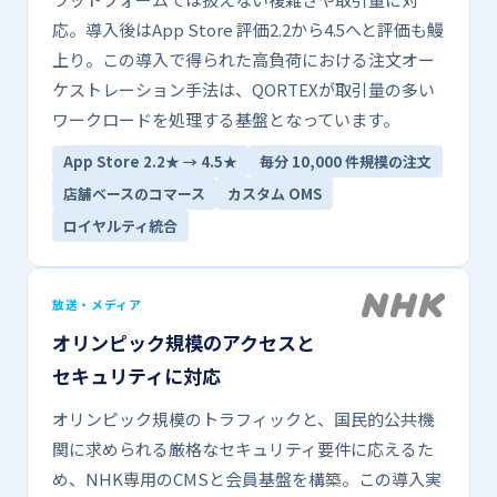
応。​導入後は​App Store 評価2.2から​4.5へと​評価も​鰻
上り。​この​導入で​得られた​高負荷に​おける​注文オー
ケストレーション手法は、​QORTEXが​取引量の​多い​
ワークロードを​処理する​基盤と​なっています。
App Store 2.2★ → 4.5★
毎分​​ 10,000 件規模の​​注文
店舗ベースの​​コマース
カスタム OMS
ロイヤルティ統合
放送・メディア
オリンピック規模の​​アクセスと​​
セキュリティに​​対応
オリンピック規模の​トラフィックと、​国民的公共機
関に​求められる​厳格な​セキュリティ要件に​応える​た
め、​NHK専用の​CMSと​会員基盤を​構築。​この​導入実