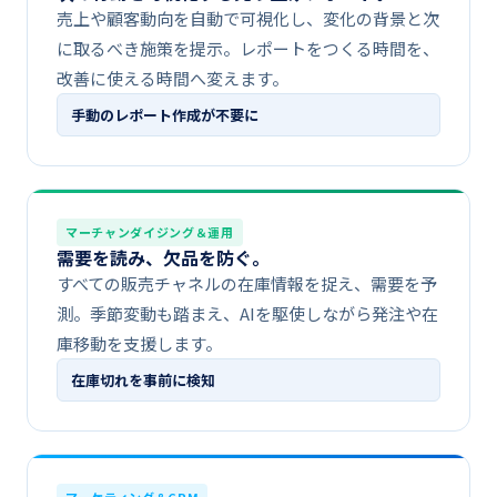
売上や​顧客動向を​自動で​可視化し、​変化の​背景と​次
に​取るべき施策を​提示。​レポートを​つくる​時間を、​
改善に​使える​時間へ​変えます。
手動の​​レポート作成が​​不要に
マーチャンダイジング＆運用
需要を​​読み、​​欠品を​​防ぐ。
すべての​販売チャネルの​在庫情報を​捉え、​需要を​予
測。​季節変動も​踏まえ、​AIを​駆使しながら​発注や​在
庫移動を​支援します。
在庫切れを​​事前に​​検知
マーケティング＆CRM