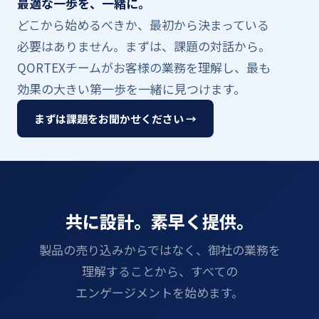
最適な​​一歩を、​​一緒に。
どこから​​始めるべきか、​​最初から​​決まっている​​
必要は​​ありません。​​まずは、​​課題の​​対話から。​​
QORTEXチームが​​お客様の​​業務を​​理解し、​​最も​​
効果の​​大きい第一歩を​​一緒に​​見つけます。
まずは​課題を​お聞か​せください​ →
共に​​設計。​​素早く​​提供。
製品の​​売り込みからではなく、​​御社の​​業務を​​
理解する​​ことから、​​すべての​​
エンゲージメントを​​始めます。