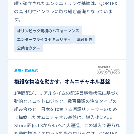
績で​確立された​エンジニアリング基準は、​QORTEX
の​高可用性インフラに​取り組む基礎と​なっていま
す。
オリンピック規模の​​パフォーマンス
エンタープライズセキュリティ
高​可用性
公共セクター
酒類・​食品販売
複雑な​​物流を​​動かす、​​オムニチャネル基盤
1時間配送、​リアルタイムの​配達員稼働状況に​基づく​
動的な​スロットロジック、​数百種類の​注文タイプの​
組み合わせ。​日本を​代表する​酒類リテーラーの​ため
に​構築した​オムニチャネル基盤は、​導入後に​App
Store 評価:1.8から​4.7へと​大躍進。​この​導入で​得られ
た​動的物流と​スロット割当の​ロジックは、​QORTEX