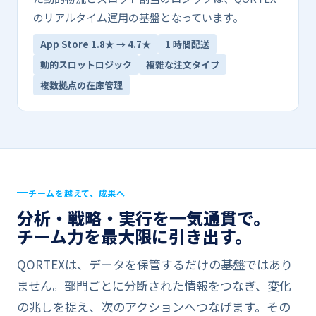
の​リアルタイム運用の​基盤と​なっています。
App Store 1.8★ → 4.7★
1 時間配送
動的スロットロジック
複雑な​​注文タイプ
複数拠点の​​在庫管理
チームを​​越えて、​​成果へ
分析・戦略・実行を​​一気​通貫で。
チーム力を​​最大限に​​引き出す。
QORTEXは、​データを​保管するだけの​基盤では​あり
ません。​部門ごとに​分断された​情報を​つなぎ、​変化
の​兆しを​捉え、​次の​アクションへつなげます。​その​