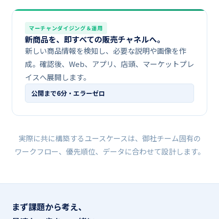
マーチャンダイジング＆運用
新商品を、​​即すべての​​販売チャネルへ。
新しい​商品情報を​検知し、​必要な​説明や​画像を​作
成。​確認後、​Web、​アプリ、​店頭、​マーケットプレ
イスへ​展開します。
公開まで​​6分・エラーゼロ
実際に​​共に​​構築する​​ユースケースは、​​御社チーム固有の​​
ワークフロー、​​優先順位、​​データに​​合わせて​​設計します。
まず​課題から​​考え、